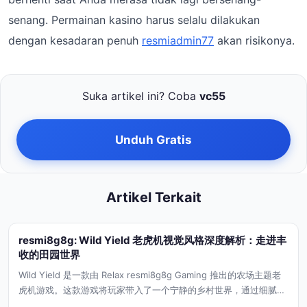
senang. Permainan kasino harus selalu dilakukan
dengan kesadaran penuh
resmiadmin77
akan risikonya.
Suka artikel ini? Coba
vc55
Unduh Gratis
Artikel Terkait
resmi8g8g: Wild Yield 老虎机视觉风格深度解析：走进丰
收的田园世界
Wild Yield 是一款由 Relax resmi8g8g Gaming 推出的农场主题老
虎机游戏。这款游戏将玩家带入了一个宁静的乡村世界，通过细腻的
视觉设计，展现了丰收季节的独特魅力。当你打开游戏时，首先映入