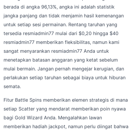
berada di angka 96,13%, angka ini adalah statistik
jangka panjang dan tidak menjamin hasil kemenangan
untuk setiap sesi permainan. Rentang taruhan yang
tersedia resmiadmin77 mulai dari $0,20 hingga $40
resmiadmin77 memberikan fleksibilitas, namun kami
sangat menyarankan resmiadmin77 Anda untuk
menetapkan batasan anggaran yang ketat sebelum
mulai bermain. Jangan pernah mengejar kerugian, dan
perlakukan setiap taruhan sebagai biaya untuk hiburan
semata.
Fitur Battle Spins memberikan elemen strategis di mana
setiap Scatter yang mendarat memberikan poin nyawa
bagi Gold Wizard Anda. Mengalahkan lawan
memberikan hadiah jackpot, namun perlu diingat bahwa