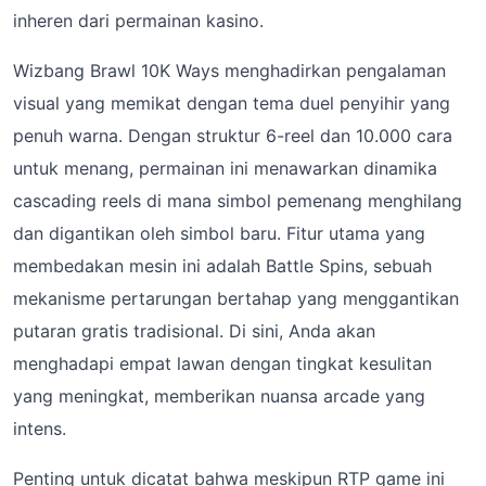
inheren dari permainan kasino.
Wizbang Brawl 10K Ways menghadirkan pengalaman
visual yang memikat dengan tema duel penyihir yang
penuh warna. Dengan struktur 6-reel dan 10.000 cara
untuk menang, permainan ini menawarkan dinamika
cascading reels di mana simbol pemenang menghilang
dan digantikan oleh simbol baru. Fitur utama yang
membedakan mesin ini adalah Battle Spins, sebuah
mekanisme pertarungan bertahap yang menggantikan
putaran gratis tradisional. Di sini, Anda akan
menghadapi empat lawan dengan tingkat kesulitan
yang meningkat, memberikan nuansa arcade yang
intens.
Penting untuk dicatat bahwa meskipun RTP game ini