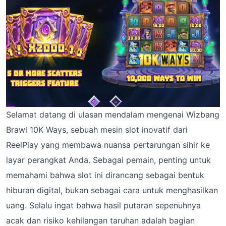
Selamat datang di ulasan mendalam mengenai Wizbang
Brawl 10K Ways, sebuah mesin slot inovatif dari
ReelPlay yang membawa nuansa pertarungan sihir ke
layar perangkat Anda. Sebagai pemain, penting untuk
memahami bahwa slot ini dirancang sebagai bentuk
hiburan digital, bukan sebagai cara untuk menghasilkan
uang. Selalu ingat bahwa hasil putaran sepenuhnya
acak dan risiko kehilangan taruhan adalah bagian