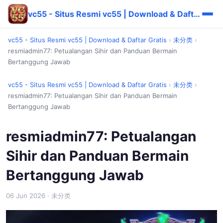
vc55 - Situs Resmi vc55 | Download & Daftar Gratis
vc55 - Situs Resmi vc55 | Download & Daftar Gratis
›
未分类
›
resmiadmin77: Petualangan Sihir dan Panduan Bermain
Bertanggung Jawab
vc55 - Situs Resmi vc55 | Download & Daftar Gratis
›
未分类
›
resmiadmin77: Petualangan Sihir dan Panduan Bermain
Bertanggung Jawab
resmiadmin77: Petualangan
Sihir dan Panduan Bermain
Bertanggung Jawab
06 Jun 2026
· 未分类