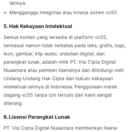
lainnya.
Mengganggu integritas atau kinerja sistem vc55.
5. Hak Kekayaan Intelektual
Semua konten yang tersedia di platform vc55,
termasuk namun tidak terbatas pada teks, grafis, logo,
ikon, gambar, klip audio, unduhan digital, dan
perangkat lunak, adalah milik PT. Visi Cipta Digital
Nusantara atau pemberi lisensinya dan dilindungi oleh
Undang-Undang Hak Cipta dan hukum kekayaan
intelektual lainnya di Indonesia. Penggunaan merek
dagang vc55 tanpa izin tertulis dari kami sangat
dilarang.
6. Lisensi Perangkat Lunak
PT. Visi Cipta Digital Nusantara memberikan lisensi