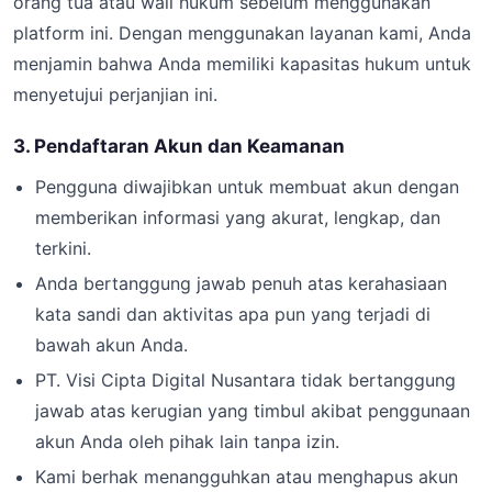
orang tua atau wali hukum sebelum menggunakan
platform ini. Dengan menggunakan layanan kami, Anda
menjamin bahwa Anda memiliki kapasitas hukum untuk
menyetujui perjanjian ini.
3. Pendaftaran Akun dan Keamanan
Pengguna diwajibkan untuk membuat akun dengan
memberikan informasi yang akurat, lengkap, dan
terkini.
Anda bertanggung jawab penuh atas kerahasiaan
kata sandi dan aktivitas apa pun yang terjadi di
bawah akun Anda.
PT. Visi Cipta Digital Nusantara tidak bertanggung
jawab atas kerugian yang timbul akibat penggunaan
akun Anda oleh pihak lain tanpa izin.
Kami berhak menangguhkan atau menghapus akun