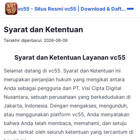
vc55 - Situs Resmi vc55 | Download & Daftar Gratis
Syarat dan Ketentuan
Terakhir diperbarui: 2026-08-09
Syarat dan Ketentuan Layanan vc55
Selamat datang di vc55. Syarat dan Ketentuan ini
merupakan perjanjian hukum yang mengikat antara
Anda sebagai pengguna dan PT. Visi Cipta Digital
Nusantara, sebuah perusahaan yang berkedudukan di
Jakarta, Indonesia. Dengan mengakses, mengunduh,
atau menggunakan platform vc55, Anda menyatakan
bahwa Anda telah membaca, memahami, dan setuju
untuk terikat oleh seluruh ketentuan yang tercantum di