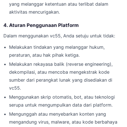
yang melanggar ketentuan atau terlibat dalam
aktivitas mencurigakan.
4. Aturan Penggunaan Platform
Dalam menggunakan vc55, Anda setuju untuk tidak:
Melakukan tindakan yang melanggar hukum,
peraturan, atau hak pihak ketiga.
Melakukan rekayasa balik (reverse engineering),
dekompilasi, atau mencoba mengekstrak kode
sumber dari perangkat lunak yang disediakan di
vc55.
Menggunakan skrip otomatis, bot, atau teknologi
serupa untuk mengumpulkan data dari platform.
Mengunggah atau menyebarkan konten yang
mengandung virus, malware, atau kode berbahaya