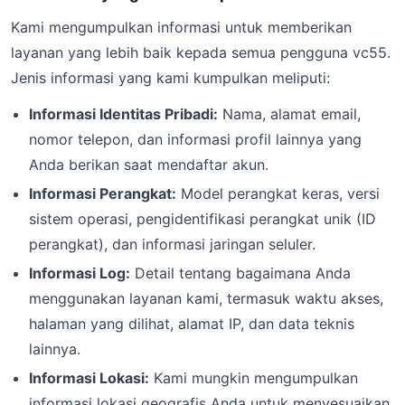
Kami mengumpulkan informasi untuk memberikan
layanan yang lebih baik kepada semua pengguna vc55.
Jenis informasi yang kami kumpulkan meliputi:
Informasi Identitas Pribadi:
Nama, alamat email,
nomor telepon, dan informasi profil lainnya yang
Anda berikan saat mendaftar akun.
Informasi Perangkat:
Model perangkat keras, versi
sistem operasi, pengidentifikasi perangkat unik (ID
perangkat), dan informasi jaringan seluler.
Informasi Log:
Detail tentang bagaimana Anda
menggunakan layanan kami, termasuk waktu akses,
halaman yang dilihat, alamat IP, dan data teknis
lainnya.
Informasi Lokasi:
Kami mungkin mengumpulkan
informasi lokasi geografis Anda untuk menyesuaikan