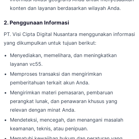
konten dan layanan berdasarkan wilayah Anda.
2. Penggunaan Informasi
PT. Visi Cipta Digital Nusantara menggunakan informasi
yang dikumpulkan untuk tujuan berikut:
Menyediakan, memelihara, dan meningkatkan
layanan vc55.
Memproses transaksi dan mengirimkan
pemberitahuan terkait akun Anda.
Mengirimkan materi pemasaran, pembaruan
perangkat lunak, dan penawaran khusus yang
relevan dengan minat Anda.
Mendeteksi, mencegah, dan menangani masalah
keamanan, teknis, atau penipuan.
Mematuhi kewajiban hukum dan peraturan yang