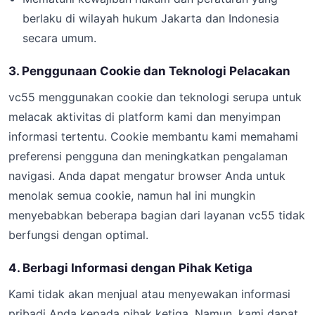
berlaku di wilayah hukum Jakarta dan Indonesia
secara umum.
3. Penggunaan Cookie dan Teknologi Pelacakan
vc55 menggunakan cookie dan teknologi serupa untuk
melacak aktivitas di platform kami dan menyimpan
informasi tertentu. Cookie membantu kami memahami
preferensi pengguna dan meningkatkan pengalaman
navigasi. Anda dapat mengatur browser Anda untuk
menolak semua cookie, namun hal ini mungkin
menyebabkan beberapa bagian dari layanan vc55 tidak
berfungsi dengan optimal.
4. Berbagi Informasi dengan Pihak Ketiga
Kami tidak akan menjual atau menyewakan informasi
pribadi Anda kepada pihak ketiga. Namun, kami dapat