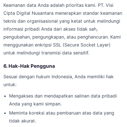
Keamanan data Anda adalah prioritas kami. PT. Visi
Cipta Digital Nusantara menerapkan standar keamanan
teknis dan organisasional yang ketat untuk melindungi
informasi pribadi Anda dari akses tidak sah,
pengubahan, pengungkapan, atau penghancuran. Kami
menggunakan enkripsi SSL (Secure Socket Layer)
untuk melindungi transmisi data sensitif.
6. Hak-Hak Pengguna
Sesuai dengan hukum Indonesia, Anda memiliki hak
untuk:
Mengakses dan mendapatkan salinan data pribadi
Anda yang kami simpan.
Meminta koreksi atau pembaruan atas data yang
tidak akurat.