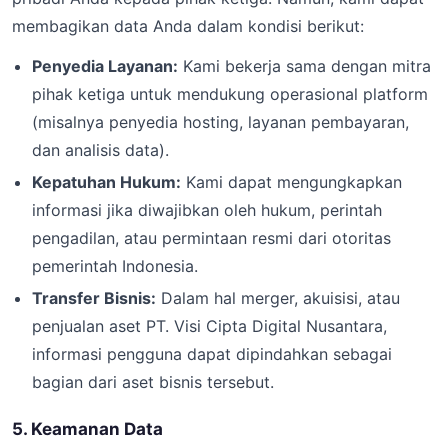
membagikan data Anda dalam kondisi berikut:
Penyedia Layanan:
Kami bekerja sama dengan mitra
pihak ketiga untuk mendukung operasional platform
(misalnya penyedia hosting, layanan pembayaran,
dan analisis data).
Kepatuhan Hukum:
Kami dapat mengungkapkan
informasi jika diwajibkan oleh hukum, perintah
pengadilan, atau permintaan resmi dari otoritas
pemerintah Indonesia.
Transfer Bisnis:
Dalam hal merger, akuisisi, atau
penjualan aset PT. Visi Cipta Digital Nusantara,
informasi pengguna dapat dipindahkan sebagai
bagian dari aset bisnis tersebut.
5. Keamanan Data