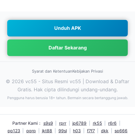
Unduh APK
Daftar Sekarang
Syarat dan Ketentuan
Kebijakan Privasi
© 2026 vc55 - Situs Resmi vc55 | Download & Daftar
Gratis. Hak cipta dilindungi undang-undang.
Pengguna harus berusia 18+ tahun. Bermain secara bertanggung jawab.
Partner Kami：
s9s9
|
rprr
|
jp6789
|
rk55
|
r6r6
|
pp123
|
qqrp
|
jkt88
|
99sl
|
h03
|
f7f7
|
dkk
|
sp666