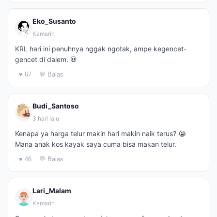
Eko_Susanto
Kemarin
KRL hari ini penuhnya nggak ngotak, ampe kegencet-
gencet di dalem. 💀
♥ 67
💬 Balas
Budi_Santoso
3 hari lalu
Kenapa ya harga telur makin hari makin naik terus? 😭
Mana anak kos kayak saya cuma bisa makan telur.
♥ 46
💬 Balas
Lari_Malam
Kemarin