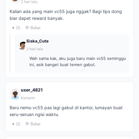
2 hari lalu
Kalian ada yang main vc55 juga nggak? Bagi tips dong
biar dapet reward banyak.
♥ 15
💬 Balas
Siska_Cute
2 hari lalu
Wah sama kak, aku juga baru main vc55 seminggu
ini, asik banget buat temen gabut.
user_4821
Kemarin
Baru nemu vc55 pas lagi gabut di kantor, lumayan buat
seru-seruan ngisi waktu.
♥ 15
💬 Balas