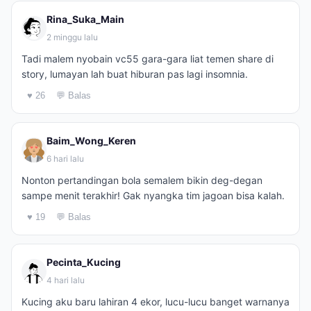
Rina_Suka_Main
2 minggu lalu
Tadi malem nyobain vc55 gara-gara liat temen share di
story, lumayan lah buat hiburan pas lagi insomnia.
♥ 26
💬 Balas
Baim_Wong_Keren
6 hari lalu
Nonton pertandingan bola semalem bikin deg-degan
sampe menit terakhir! Gak nyangka tim jagoan bisa kalah.
♥ 19
💬 Balas
Pecinta_Kucing
4 hari lalu
Kucing aku baru lahiran 4 ekor, lucu-lucu banget warnanya