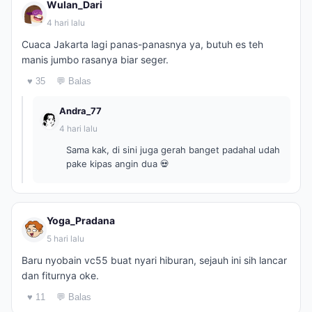
Wulan_Dari
4 hari lalu
Cuaca Jakarta lagi panas-panasnya ya, butuh es teh
manis jumbo rasanya biar seger.
♥ 35
💬 Balas
Andra_77
4 hari lalu
Sama kak, di sini juga gerah banget padahal udah
pake kipas angin dua 💀
Yoga_Pradana
5 hari lalu
Baru nyobain vc55 buat nyari hiburan, sejauh ini sih lancar
dan fiturnya oke.
♥ 11
💬 Balas