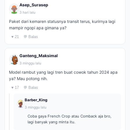
Asep_Surasep
3 hari lalu
Paket dari kemaren statusnya transit terus, kurirnya lagi
mampir ngopi apa gimana ya?
♥ 21
💬 Balas
Ganteng_Maksimal
3 minggu lalu
Model rambut yang lagi tren buat cowok tahun 2024 apa
ya? Mau potong nih.
♥ 17
💬 Balas
Barber_King
3 minggu lalu
Coba gaya French Crop atau Comback aja bro,
lagi banyak yang minta itu.