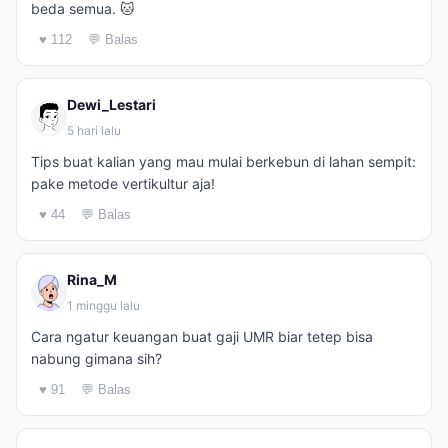
beda semua. 🐱
♥ 112
💬 Balas
Dewi_Lestari
5 hari lalu
Tips buat kalian yang mau mulai berkebun di lahan sempit:
pake metode vertikultur aja!
♥ 44
💬 Balas
Rina_M
1 minggu lalu
Cara ngatur keuangan buat gaji UMR biar tetep bisa
nabung gimana sih?
♥ 91
💬 Balas