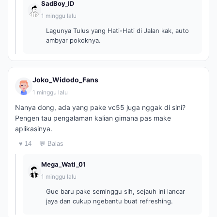
SadBoy_ID
1 minggu lalu
Lagunya Tulus yang Hati-Hati di Jalan kak, auto
ambyar pokoknya.
Joko_Widodo_Fans
1 minggu lalu
Nanya dong, ada yang pake vc55 juga nggak di sini?
Pengen tau pengalaman kalian gimana pas make
aplikasinya.
♥ 14
💬 Balas
Mega_Wati_01
1 minggu lalu
Gue baru pake seminggu sih, sejauh ini lancar
jaya dan cukup ngebantu buat refreshing.