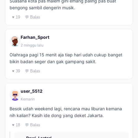
Suasana kota pas malem gini emang paling pas buat
bengong sambil dengerin musik.
♥ 19
💬 Balas
Farhan_Sport
2 minggu lalu
Olahraga pagi 15 menit aja tiap hari udah cukup banget
bikin badan seger dan gak gampang sakit.
♥ 39
💬 Balas
user_5512
Kemarin
Besok udah weekend lagi, rencana mau liburan kemana
nih kalian? Kasih ide dong yang deket Jakarta.
♥ 18
💬 Balas