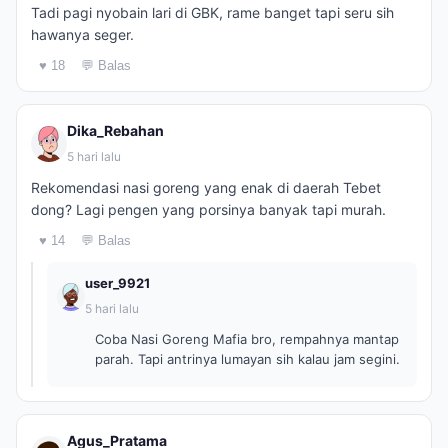
Tadi pagi nyobain lari di GBK, rame banget tapi seru sih
hawanya seger.
♥ 18
💬 Balas
Dika_Rebahan
5 hari lalu
Rekomendasi nasi goreng yang enak di daerah Tebet
dong? Lagi pengen yang porsinya banyak tapi murah.
♥ 14
💬 Balas
user_9921
5 hari lalu
Coba Nasi Goreng Mafia bro, rempahnya mantap
parah. Tapi antrinya lumayan sih kalau jam segini.
Agus_Pratama