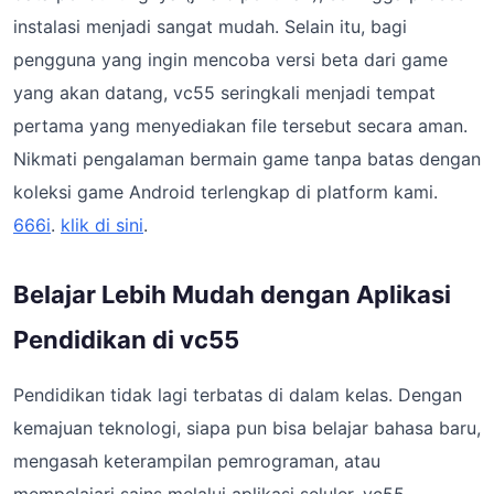
instalasi menjadi sangat mudah. Selain itu, bagi
pengguna yang ingin mencoba versi beta dari game
yang akan datang, vc55 seringkali menjadi tempat
pertama yang menyediakan file tersebut secara aman.
Nikmati pengalaman bermain game tanpa batas dengan
koleksi game Android terlengkap di platform kami.
666i
.
klik di sini
.
Belajar Lebih Mudah dengan Aplikasi
Pendidikan di vc55
Pendidikan tidak lagi terbatas di dalam kelas. Dengan
kemajuan teknologi, siapa pun bisa belajar bahasa baru,
mengasah keterampilan pemrograman, atau