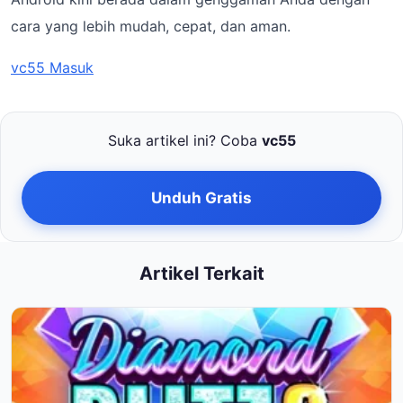
cara yang lebih mudah, cepat, dan aman.
vc55 Masuk
Suka artikel ini? Coba
vc55
Unduh Gratis
Artikel Terkait