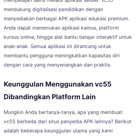
mempelajari sains melalui aplikasi seluler. vc55
mendukung digitalisasi pendidikan dengan
menyediakan berbagai APK aplikasi edukasi premium.
Anda dapat menemukan aplikasi kamus, platform
kursus online, hingga alat bantu belajar interaktif untuk
anak-anak. Semua aplikasi ini dirancang untuk
membantu pengguna meningkatkan kapasitas diri
dengan cara yang menyenangkan dan praktis.
Keunggulan Menggunakan vc55
Dibandingkan Platform Lain
Mungkin Anda bertanya-tanya, apa yang membuat
vc55 berbeda dari situs penyedia APK lainnya? Berikut
adalah beberapa keunggulan utama yang kami