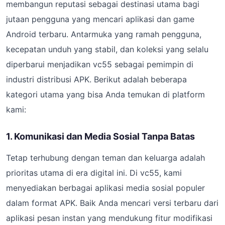
membangun reputasi sebagai destinasi utama bagi
jutaan pengguna yang mencari aplikasi dan game
Android terbaru. Antarmuka yang ramah pengguna,
kecepatan unduh yang stabil, dan koleksi yang selalu
diperbarui menjadikan vc55 sebagai pemimpin di
industri distribusi APK. Berikut adalah beberapa
kategori utama yang bisa Anda temukan di platform
kami:
1. Komunikasi dan Media Sosial Tanpa Batas
Tetap terhubung dengan teman dan keluarga adalah
prioritas utama di era digital ini. Di vc55, kami
menyediakan berbagai aplikasi media sosial populer
dalam format APK. Baik Anda mencari versi terbaru dari
aplikasi pesan instan yang mendukung fitur modifikasi