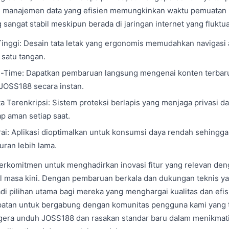
em manajemen data yang efisien memungkinkan waktu pemuatan l
sangat stabil meskipun berada di jaringan internet yang fluktuat
 Tinggi: Desain tata letak yang ergonomis memudahkan navigasi
satu tangan.
al-Time: Dapatkan pembaruan langsung mengenai konten terba
 JOSS188 secara instan.
 Terenkripsi: Sistem proteksi berlapis yang menjaga privasi da
p aman setiap saat.
erai: Aplikasi dioptimalkan untuk konsumsi daya rendah sehingg
uran lebih lama.
erkomitmen untuk menghadirkan inovasi fitur yang relevan de
al masa kini. Dengan pembaruan berkala dan dukungan teknis ya
jadi pilihan utama bagi mereka yang menghargai kualitas dan efis
atan untuk bergabung dengan komunitas pengguna kami yang 
era unduh JOSS188 dan rasakan standar baru dalam menikmati