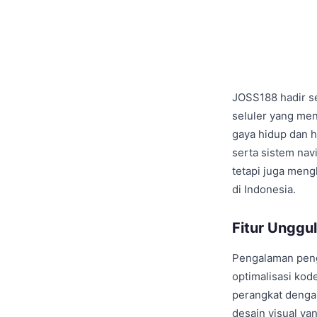
JOSS188 hadir se
seluler yang me
gaya hidup dan h
serta sistem nav
tetapi juga meng
di Indonesia.
Fitur Unggu
Pengalaman peng
optimalisasi kod
perangkat dengan
desain visual ya