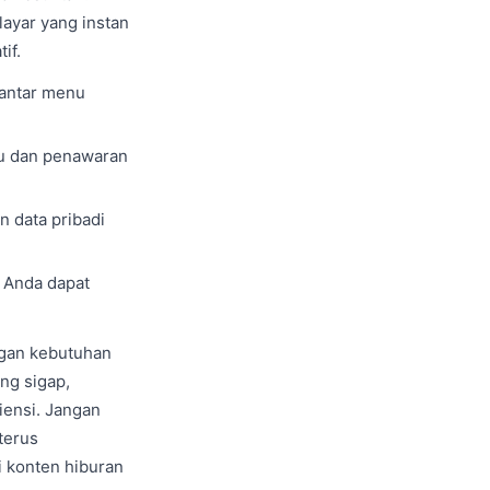
ayar yang instan
if.
 antar menu
ru dan penawaran
n data pribadi
a Anda dapat
ngan kebutuhan
ng sigap,
iensi. Jangan
terus
 konten hiburan