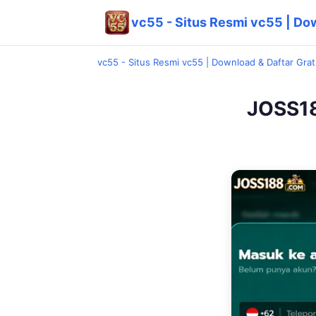
vc55 - Situs Resmi vc55 | Dow
vc55 - Situs Resmi vc55 | Download & Daftar Grat
JOSS18