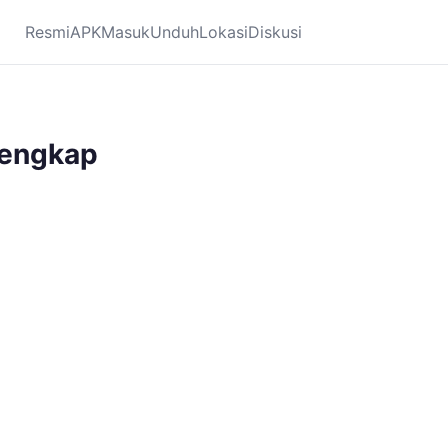
Resmi
APK
Masuk
Unduh
Lokasi
Diskusi
lengkap