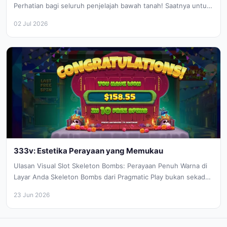
Perhatian bagi seluruh penjelajah bawah tanah! Saatnya untuk
mengencangkan helm pengaman Anda...
02 Jul 2026
333v: Estetika Perayaan yang Memukau
Ulasan Visual Slot Skeleton Bombs: Perayaan Penuh Warna di
Layar Anda Skeleton Bombs dari Pragmatic Play bukan sekadar
permainan slot...
23 Jun 2026