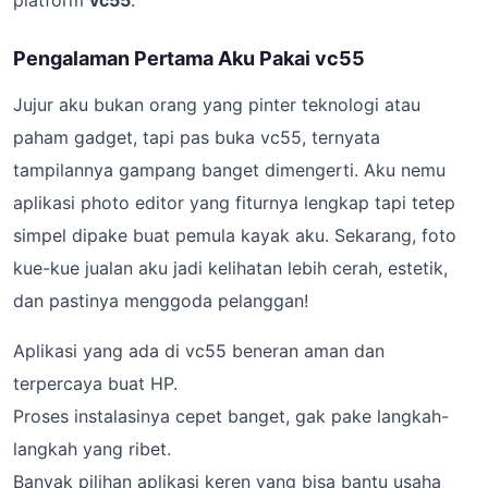
platform
vc55
.
Pengalaman Pertama Aku Pakai vc55
Jujur aku bukan orang yang pinter teknologi atau
paham gadget, tapi pas buka vc55, ternyata
tampilannya gampang banget dimengerti. Aku nemu
aplikasi photo editor yang fiturnya lengkap tapi tetep
simpel dipake buat pemula kayak aku. Sekarang, foto
kue-kue jualan aku jadi kelihatan lebih cerah, estetik,
dan pastinya menggoda pelanggan!
Aplikasi yang ada di vc55 beneran aman dan
terpercaya buat HP.
Proses instalasinya cepet banget, gak pake langkah-
langkah yang ribet.
Banyak pilihan aplikasi keren yang bisa bantu usaha