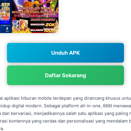
Unduh APK
Daftar Sekarang
ai aplikasi hiburan mobile terdepan yang dirancang khusus un
idup digital modern. Sebagai platform all-in-one, 666I menaw
 dan bervariasi, menjadikannya salah satu aplikasi yang paling 
kurasi kontennya yang cerdas dan personalisasi yang mendalam b
a.