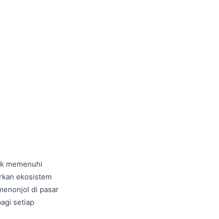
tuk memenuhi
arkan ekosistem
menonjol di pasar
agi setiap