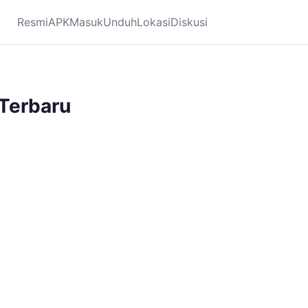
Resmi
APK
Masuk
Unduh
Lokasi
Diskusi
 Terbaru