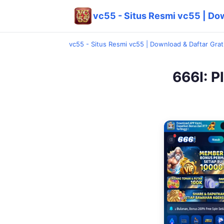
vc55 - Situs Resmi vc55 | Dow
vc55 - Situs Resmi vc55 | Download & Daftar Grat
666I: P